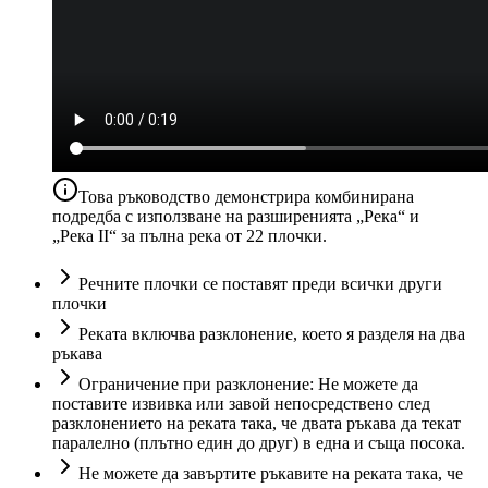
Това ръководство демонстрира комбинирана
подредба с използване на разширенията „Река“ и
„Река II“ за пълна река от 22 плочки.
Речните плочки се поставят преди всички други
плочки
Реката включва разклонение, което я разделя на два
ръкава
Ограничение при разклонение: Не можете да
поставите извивка или завой непосредствено след
разклонението на реката така, че двата ръкава да текат
паралелно (плътно един до друг) в една и съща посока.
Не можете да завъртите ръкавите на реката така, че