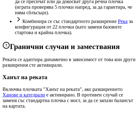
да се пресичат или да докосват друга речна плочка
(играта проверява 5 плочки напред, за да гарантира, че
няма сблъсъци).
Комбинира се със стандартното разширение
Река
за
конфигурация от 22 плочки (като заменя базовите
стартова и крайна плочка).
Гранични случаи и замествания
Реката се адаптира динамично в зависимост от това кои други
разширения сте активирали.
Ханът на реката
Включва плочката "Ханът на реката", ако разширението
Ханове и катедрали
е активирано. В противен случай се
заменя със стандартна плочка с мост, за да се запази балансът
на картата.