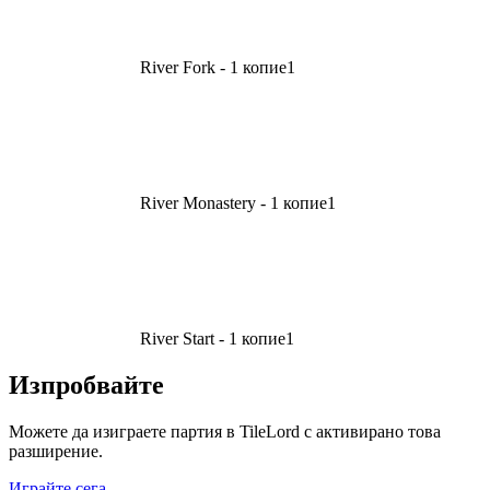
River Fork - 1 копие
1
River Monastery - 1 копие
1
River Start - 1 копие
1
Изпробвайте
Можете да изиграете партия в TileLord с активирано това
разширение.
Играйте сега