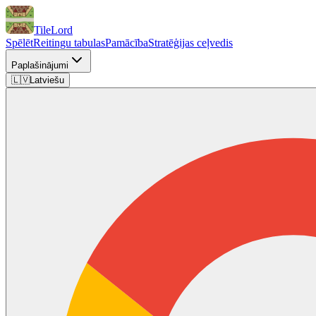
TileLord
Spēlēt
Reitingu tabulas
Pamācība
Stratēģijas ceļvedis
Paplašinājumi
🇱🇻
Latviešu