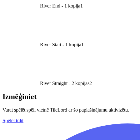
River End - 1 kopija
1
River Start - 1 kopija
1
River Straight - 2 kopijas
2
Izmēģiniet
Varat spēlēt spēli vietnē TileLord ar šo paplašinājumu aktivizētu.
Spēlēt tūlīt