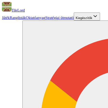
TileLord
Játék
Ranglisták
Oktatóanyag
Stratégiai útmutató
Kiegészítők