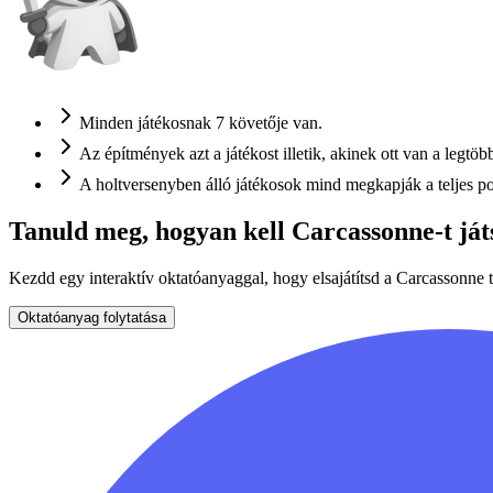
Minden játékosnak 7 követője van.
Az építmények azt a játékost illetik, akinek ott van a legtöb
A holtversenyben álló játékosok mind megkapják a teljes p
Tanuld meg, hogyan kell Carcassonne-t ját
Kezdd egy interaktív oktatóanyaggal, hogy elsajátítsd a Carcassonne t
Oktatóanyag folytatása