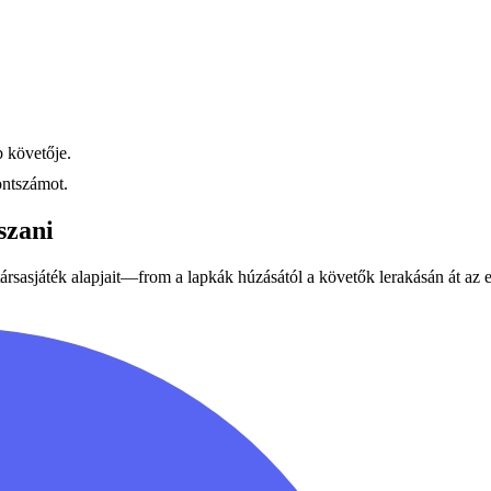
b követője.
ontszámot.
szani
ársasjáték alapjait—from a lapkák húzásától a követők lerakásán át az 