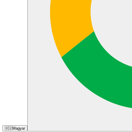
🇭🇺
Magyar