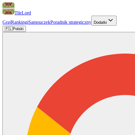
TileLord
Graj
Rankingi
Samouczek
Poradnik strategiczny
Dodatki
🇵🇱
Polski