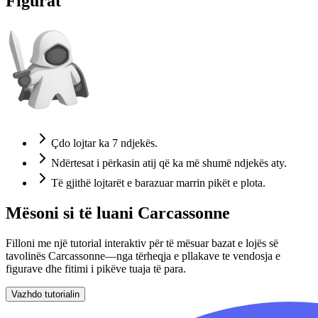
Figurat
Çdo lojtar ka 7 ndjekës.
Ndërtesat i përkasin atij që ka më shumë ndjekës aty.
Të gjithë lojtarët e barazuar marrin pikët e plota.
Mësoni si të luani Carcassonne
Filloni me një tutorial interaktiv për të mësuar bazat e lojës së
tavolinës Carcassonne—nga tërheqja e pllakave te vendosja e
figurave dhe fitimi i pikëve tuaja të para.
Vazhdo tutorialin