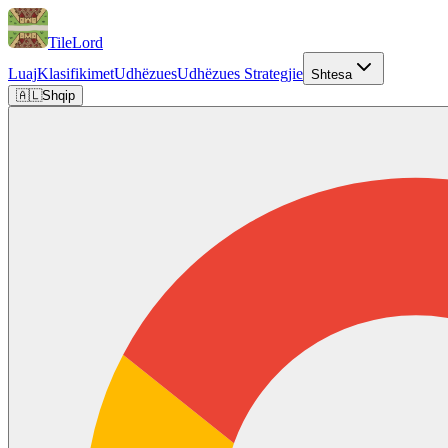
TileLord
Luaj
Klasifikimet
Udhëzues
Udhëzues Strategjie
Shtesa
🇦🇱
Shqip