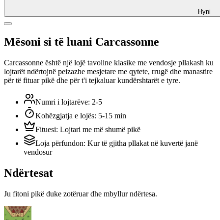
Hyni
Mësoni si të luani Carcassonne
Carcassonne është një lojë tavoline klasike me vendosje pllakash ku
lojtarët ndërtojnë peizazhe mesjetare me qytete, rrugë dhe manastire
për të fituar pikë dhe për t'i tejkaluar kundërshtarët e tyre.
Numri i lojtarëve
:
2-5
Kohëzgjatja e lojës
:
5-15 min
Fituesi
:
Lojtari me më shumë pikë
Loja përfundon
:
Kur të gjitha pllakat në kuvertë janë
vendosur
Ndërtesat
Ju fitoni pikë duke zotëruar dhe mbyllur ndërtesa.